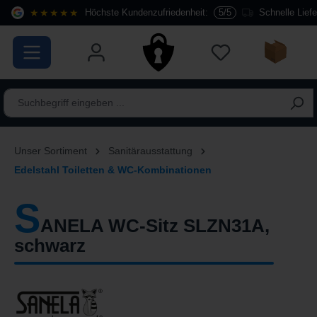
★★★★★
Höchste Kundenzufriedenheit:
5/5
Schnelle Lief
alt springen
Unser Sortiment
Sanitärausstattung
Edelstahl Toiletten & WC-Kombinationen
S
ANELA WC-Sitz SLZN31A,
schwarz