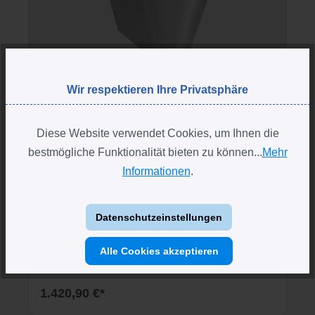
Wir respektieren Ihre Privatsphäre
Diese Website verwendet Cookies, um Ihnen die
SANELA Edelstahl Toilette SLWN03,
bestmögliche Funktionalität bieten zu können...
Mehr
bodenstehend
Informationen
.
Toilette aus bakteriostatischem Edelstahl
Pflegeleicht und robust
Datenschutzeinstellungen
Ideal für öffentliche Toiletten
Alle Cookies akzeptieren
1.420,90 €*