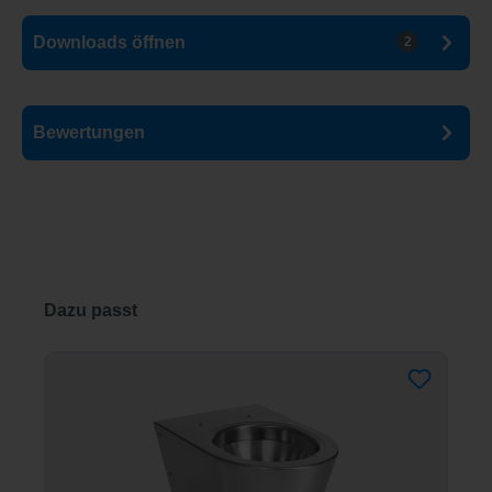
Downloads
öffnen
2
Bewertungen
Produktgalerie überspringen
Dazu passt