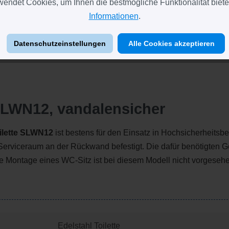
endet Cookies, um Ihnen die bestmögliche Funktionalität biete
Informationen
.
Datenschutzeinstellungen
Alle Cookies akzeptieren
 SLWN12, vandalensicher
ilette SLWN12
ist bestens für den Einsatz in Hochsicherheitsbe
Serviceraum an der Rückwand befestigt. Die dafür benötigten 
Die Montage eines WC-Sitz ist bei diesem Modell nicht vorgeseh
Edelstahl Toilette