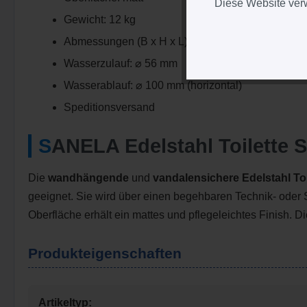
Diese Website verw
Gewicht: 12 kg
Abmessungen (B x H x L): 360 x 395 x 535 mm
Wasserzulauf: ⌀ 56 mm
Wasserablauf: ⌀ 100 mm (horizontal)
Speditionsversand
SANELA Edelstahl Toilette
Die
wandhängende
und
vandalensichere Edelstahl To
geeignet. Sie wird über einen begehbaren Technik- oder 
Oberfläche erhält ein mattes und pflegeleichtes Finish. 
Produkteigenschaften
Artikeltyp: