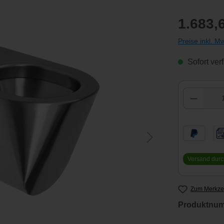
1.683,
Preise inkl. M
Sofort verf
Produkt
Versand durc
Zum Merkzet
Produktnu