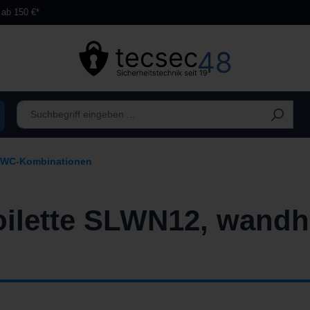
 ab 150 €*
 & WC-Kombinationen
oilette SLWN12, wand