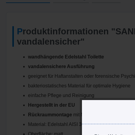
Produktinformationen "SANELA Edelstahl Toilette SLWN12, wandhängend,
vandalensicher"
wandhängende Edelstahl Toilette
vandalensichere Ausführung
geeignet für Haftanstalten oder forensische Psychi
bakteriostatisches Material für optimale Hygiene
einfache Pflege und Reinigung
Hergestellt in der EU
Rückraummontage
mit M10 Gewindestangen üb
Material: Edelstahl AISI 304
Oberfläche: matt