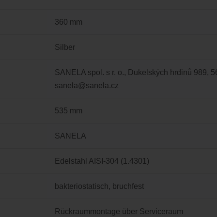
360 mm
Silber
SANELA spol. s r. o., Dukelských hrdinů 989, 
sanela@sanela.cz
535 mm
SANELA
Edelstahl AISI-304 (1.4301)
bakteriostatisch
, bruchfest
Rückraummontage über Serviceraum