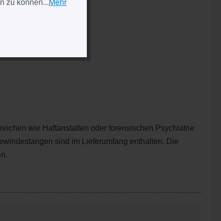
n zu können...
Mehr
reichen wie Haftanstalten oder forensischen Psychiatrie
Gewindestangen sind im Lieferumfang enthalten. Die
en.