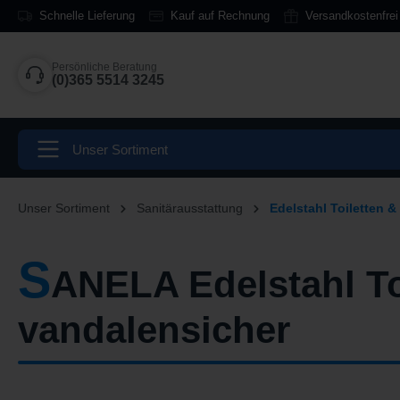
Schnelle Lieferung
Kauf auf Rechnung
Versandkostenfrei
springen
Zur Hauptnavigation springen
Persönliche Beratung
(0)365 5514 3245
Unser Sortiment
Unser Sortiment
Sanitärausstattung
Edelstahl Toiletten
S
ANELA Edelstahl T
vandalensicher