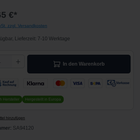
65 €*
wSt. zzgl. Versandkosten
ügbar, Lieferzeit: 7-10 Werktage
 Anzahl: Gib den gewünschten Wert ein ode
In den Warenkorb
h Hersteller
Hergestellt in Europa
tel hinzufügen
mmer:
SA94120