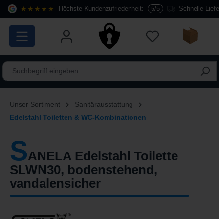
★★★★★
Höchste Kundenzufriedenheit:
5/5
Schnelle Lief
alt springen
Unser Sortiment
Sanitärausstattung
Edelstahl Toiletten & WC-Kombinationen
S
ANELA Edelstahl Toilette
SLWN30, bodenstehend,
vandalensicher