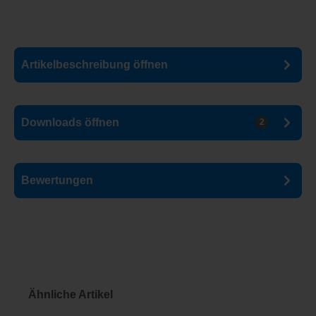
Artikelbeschreibung
öffnen
Downloads
öffnen
2
Bewertungen
Produktgalerie überspringen
Ähnliche Artikel