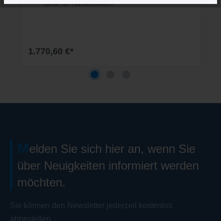
Ideal für Haftanstalten
1.770,60 €*
M
elden Sie sich hier an, wenn Sie
über Neuigkeiten informiert werden
möchten.
Sie können den Newsletter jederzeit kostenlos
abbestellen.