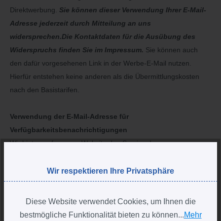
Direktwerbung.
Sie können dieser Verwendung Ihrer E-Mail-
Adresse jederzeit durch Mitteilung an uns
widersprechen.
Die Kontaktdaten für die Ausübung des
Widerspruchs finden Sie im Impressum.
Sie können auch
den dafür vorgesehenen Link in der Werbe-E-Mail nutzen.
Hierfür entstehen keine anderen als die Übermittlungskosten
nach den Basistarifen.
Verwendung der E-Mail-Adresse für
Verfügbarkeitsbenachrichtigungen
Wir bieten auf unserer Website den Service der
Warenverfügungsbenachrichtigung. Sollte ein Artikel kurzzeitig
nicht verfügbar sein, haben Sie die Möglichkeit, Ihre E-Mail-
Wir respektieren Ihre Privatsphäre
Adresse am jeweiligen Artikel einzutragen und bei Verfügbarkeit
per E-Mail durch uns informiert zu werden, sofern Sie dem
Diese Website verwendet Cookies, um Ihnen die
zugestimmt haben. Sie erhalten bei Warenverfügbarkeit
bestmögliche Funktionalität bieten zu können...
Mehr