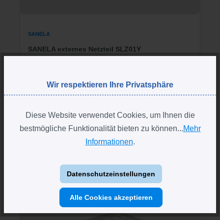
SANELA
SANELA externes Netzteil SLZ01Y
Netzteil für 24 V Elektroniken
Wir respektieren Ihre Privatsphäre
Gleichstrom (DC)
Leistung 30 W
Diese Website verwendet Cookies, um Ihnen die
bestmögliche Funktionalität bieten zu können...
Mehr
Informationen
.
67,95 €*
Datenschutzeinstellungen
Alle Cookies akzeptieren