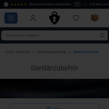
★★★★★
Höchste Kundenzufriedenheit:
5/5
Schnelle Lief
alt springen
Unser Sortiment
Sanitärausstattung
Sanitärzubehör
Sanitärzubehör