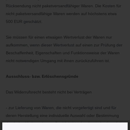
Rücksendung nicht paketversandfähiger Waren.
Die Kosten für
nicht paketversandfähige Waren werden auf höchstens etwa
500 EUR geschätzt.
Sie müssen für einen etwaigen Wertverlust der Waren nur
aufkommen, wenn dieser Wertverlust auf einen zur Prüfung der
Beschaffenheit, Eigenschaften und Funktionsweise der Waren
nicht notwendigen Umgang mit ihnen zurückzuführen ist.
Ausschluss- bzw. Erlöschensgründe
Das Widerrufsrecht besteht nicht bei Verträgen
- zur Lieferung von Waren, die nicht vorgefertigt sind und für
deren Herstellung eine individuelle Auswahl oder Bestimmung
durch den Verbraucher maßgeblich ist oder die eindeutig auf die