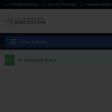
Schnelle Lieferung
Kauf auf Rechnung
Versandkostenfrei
alt springen
Persönliche Beratung
(0)365 5514 3245
Unser Sortiment
Ihr Warenkorb ist leer.