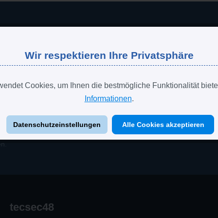
r Neuigkeiten informiert werden möchten.
Wir respektieren Ihre Privatsphäre
endet Cookies, um Ihnen die bestmögliche Funktionalität biete
ist durch reCAPTCHA geschützt und es gelten die
Informationen
.
ichtlinie
und
Nutzungsbedingungen
.
Datenschutzeinstellungen
Alle Cookies akzeptieren
n.
tecsec48