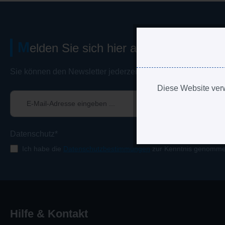
M
elden Sie sich hier an, wenn Sie übe
Sie können den Newsletter jederzeit kostenlos abbestellen.
Diese Website verw
Diese Seite 
Datenschutzr
Datenschutz*
Ich habe die
Datenschutzbestimmungen
zur Kenntnis genomme
Hilfe & Kontakt