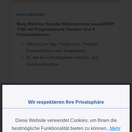
BURG-WÄCHTER
Burg Wächter Haustür Motorschloss secuENTRY
7700 mit Fingerabdruck-Tastatur und 4
Funkschlüsseln
Öffnung per App, Fingerscan, Tastatur,
Funkschlüssel oder Knopfdruck
für alle Euro-Profilzylinder mit Not- und
Gefahrenfunktion
565,00 €*
Wir respektieren Ihre Privatsphäre
Diese Website verwendet Cookies, um Ihnen die
bestmögliche Funktionalität bieten zu können...
Mehr