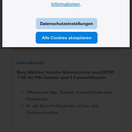
Informationen
.
Datenschutzeinstellungen
Alle Cookies akzeptieren
BURG-WÄCHTER
Burg Wächter Haustür Motorschloss secuENTRY
7700 mit PIN-Tastatur und 2 Funkschlüsseln
Öffnung per App, Tastatur, Funkschlüssel oder
Knopfdruck
für alle Euro-Profilzylinder mit Not- und
Gefahrenfunktion