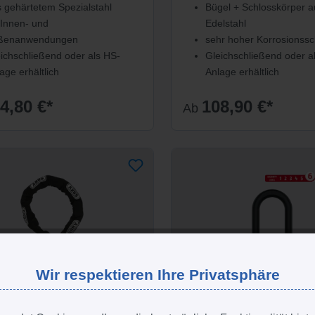
 gehärtetem Spezialstahl
Bügel + Schlosskörper a
 Innen- und
Edelstahl
ßenanwendungen
sehr hoher Korrosionssc
ichschließend oder als HS-
Gleichschließend oder a
age erhältlich
Anlage erhältlich
4,80 €*
108,90 €*
Ab
Wir respektieren Ihre Privatsphäre