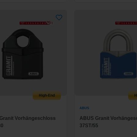
High-End
H
ABUS
ranit Vorhängeschloss
ABUS Granit Vorhänges
80
37ST/55