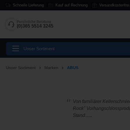
Schnelle Lieferung
Kauf auf Rechnung
Versandkostenfrei
springen
Zur Hauptnavigation springen
Persönliche Beratung
(0)365 5514 3245
Unser Sortiment
Unser Sortiment
Marken
ABUS
Von familiärer Kellerschmi
Rock" Vorhangschlossproduk
Stand......