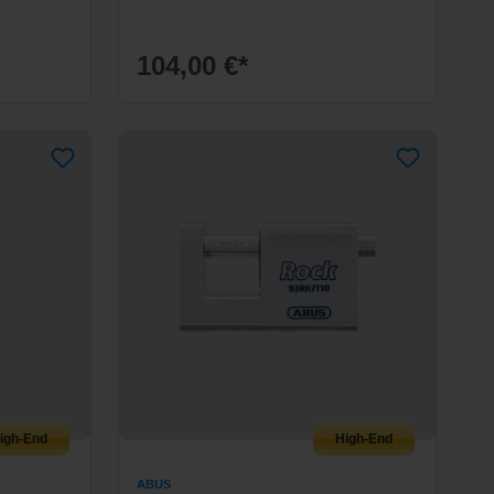
104,00 €*
igh-End
High-End
ABUS