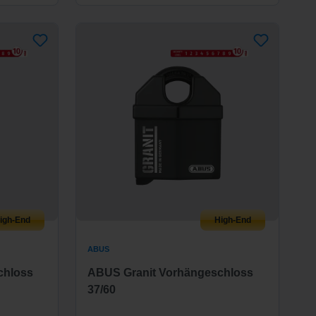
igh-End
High-End
ABUS
chloss
ABUS Granit Vorhängeschloss
37/60