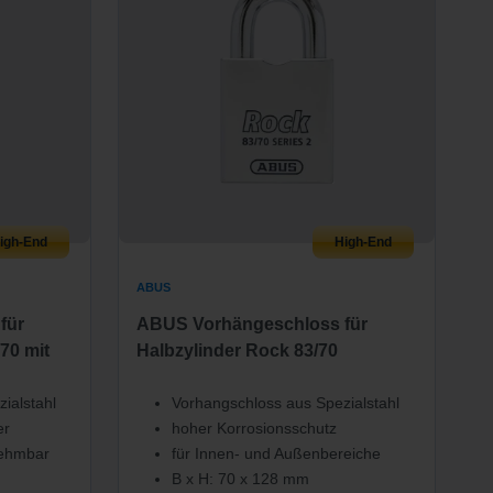
igh-End
High-End
ABUS
für
ABUS Vorhängeschloss für
70 mit
Halbzylinder Rock 83/70
ialstahl
Vorhangschloss aus Spezialstahl
er
hoher Korrosionsschutz
nehmbar
für Innen- und Außenbereiche
B x H: 70 x 128 mm