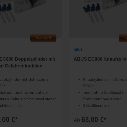
Standard
S
ABUS
C880 Doppelzylinder mit
ABUS EC880 Knaufzylin
nd Gefahrenfunktion
pelzylinder mit Bohrschutz
Knaufzylinder mit Bohrs
G**
SKG**
ließbar, auch wenn auf der
innen ohne Schlüssel mi
eren Seite ein Schlüssel steckt
Drehknauf bedienbar
chlüssel inkl.
3 Schlüssel inkl.
,00 €*
63,00 €*
Ab