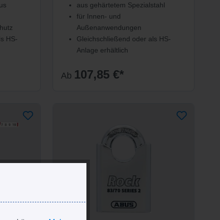
us
aus gehärtetem Spezialstahl
für Innen- und
hutz
Außenanwendungen
ls HS-
Gleichschließend oder als HS-
Anlage erhältlich
107,85 €*
Ab