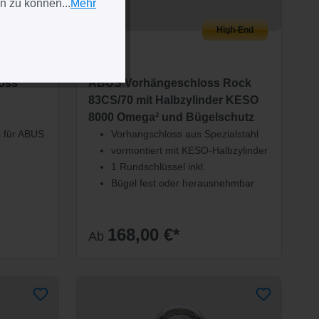
n zu können...
Mehr
remium
High-End
ABUS
oss
ABUS Vorhängeschloss Rock
83CS/70 mit Halbzylinder KESO
8000 Omega² und Bügelschutz
 für ABUS
Vorhangschloss aus Spezialstahl
vormontiert mit KESO-Halbzylinder
1 Rundschlüssel inkl.
Bügel fest oder herausnehmbar
168,00 €*
Ab