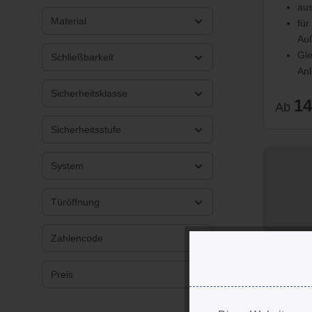
aus
Material
für
Au
Gle
Schließbarkeit
Anl
Sicherheitsklasse
14
Ab
Sicherheitsstufe
System
Türöffnung
Zahlencode
Preis