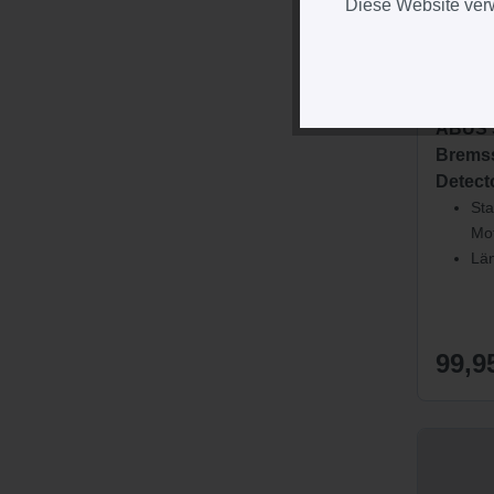
Diese Website verw
ABUS
ABUS S
Bremss
Detect
Sta
Mo
Lä
99,9