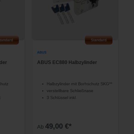
tandard
Standard
ABUS
der
ABUS EC880 Halbzylinder
chutz
Halbzylinder mit Borhschutz SKG**
verstellbare Schließnase
t
3 Schlüssel inkl.
49,00 €*
Ab