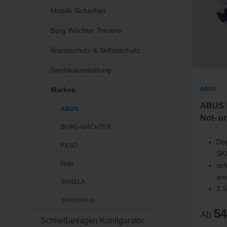
Mobile Sicherheit
Burg Wächter Tresore
Brandschutz & Selbstschutz
Sanitärausstattung
Marken
ABUS
ABUS E
ABUS
Not- u
BURG-WÄCHTER
Dop
KESO
SK
Nuki
sch
and
SANELA
3 S
SimonsVoss
54
Ab
Schließanlagen Konfigurator