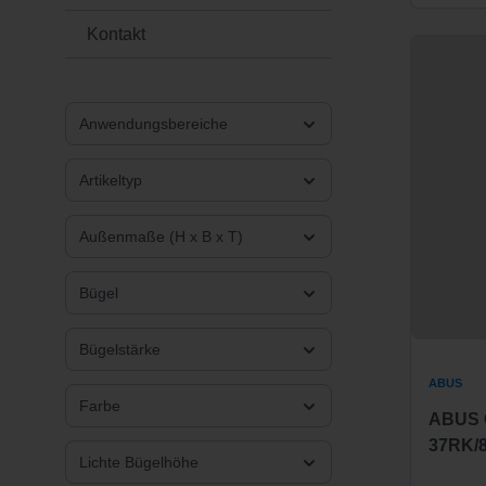
Kontakt
Anwendungsbereiche
Artikeltyp
Außenmaße (H x B x T)
Bügel
Bügelstärke
ABUS
Farbe
ABUS G
37RK/
Lichte Bügelhöhe