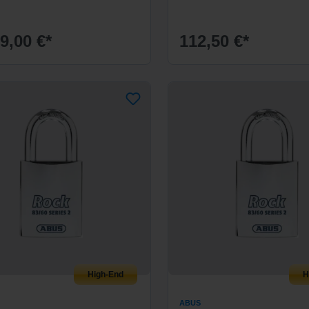
9,00 €*
112,50 €*
High-End
H
ABUS