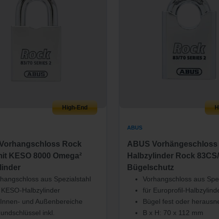
High-End
H
ABUS
Vorhangschloss Rock
ABUS Vorhängeschloss 
mit KESO 8000 Omega²
Halbzylinder Rock 83CS/
linder
Bügelschutz
hangschloss aus Spezialstahl
Vorhangschloss aus Spez
 KESO-Halbzylinder
für Europrofil-Halbzylind
 Innen- und Außenbereiche
Bügel fest oder heraus
undschlüssel inkl.
B x H: 70 x 112 mm