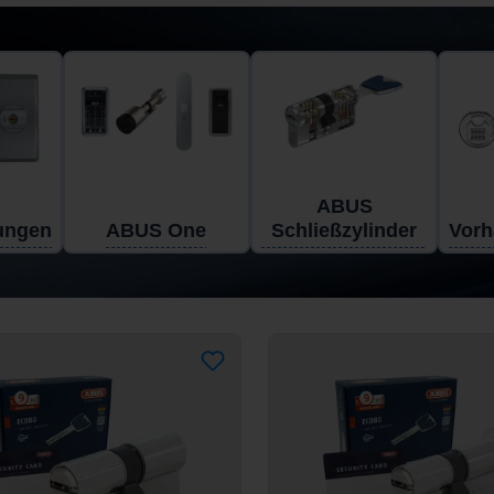
ABUS
ungen
ABUS One
Schließzylinder
Vorh