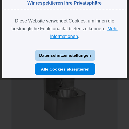
Wir respektieren Ihre Privatsphäre
298,00 €*
Diese Website verwendet Cookies, um Ihnen die
bestmögliche Funktionalität bieten zu können...
Mehr
Informationen
.
Produktgalerie überspringen
Neu im Shop
Datenschutzeinstellungen
Alle Cookies akzeptieren