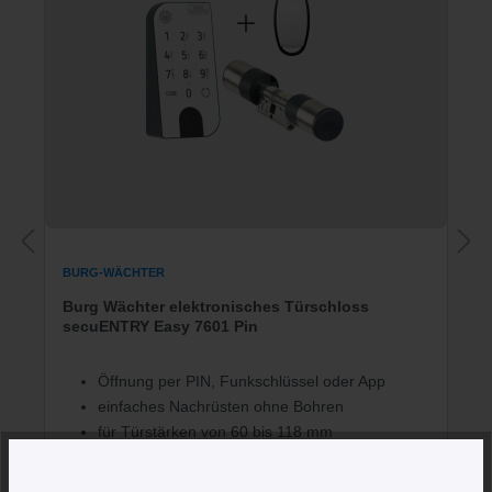
BURG-WÄCHTER
Burg Wächter elektronisches Türschloss
secuENTRY Easy 7601 Pin
Öffnung per PIN, Funkschlüssel oder App
einfaches Nachrüsten ohne Bohren
für Türstärken von 60 bis 118 mm