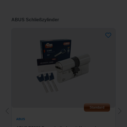
Produktgalerie überspringen
ABUS Schließzylinder
Standard
ABUS