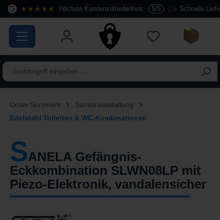
★★★★★
Höchste Kundenzufriedenheit:
5/5
Schnelle Lief
alt springen
Unser Sortiment
Sanitärausstattung
Edelstahl Toiletten & WC-Kombinationen
S
ANELA Gefängnis-
Eckkombination SLWN08LP mit
Piezo-Elektronik, vandalensicher