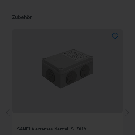
Produktgalerie überspringen
Zubehör
SANELA externes Netzteil SLZ01Y