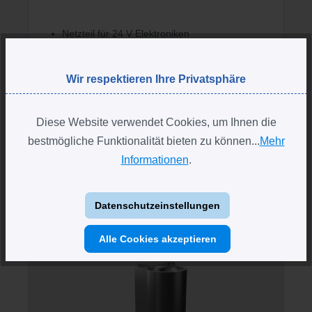
Netzteil für 24 V Elektroniken
Gleichstrom (DC)
Leistung 30 W
Wir respektieren Ihre Privatsphäre
Diese Website verwendet Cookies, um Ihnen die
67,95 €*
bestmögliche Funktionalität bieten zu können...
Mehr
Informationen
.
Produktgalerie überspringen
Ähnliche Artikel
Datenschutzeinstellungen
Alle Cookies akzeptieren