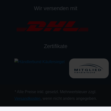
Wir versenden mit
Zertifikate
* Alle Preise inkl. gesetzl. Mehrwertsteuer zzgl.
Versandkosten
, wenn nicht anders angegeben.
© by tecsec48.de