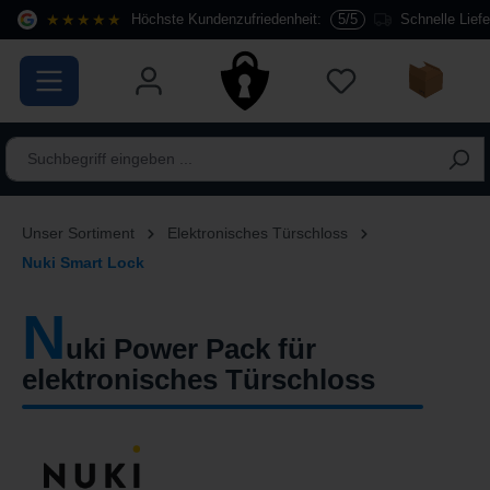
★★★★★
Höchste Kundenzufriedenheit:
5/5
Schnelle Lief
alt springen
Unser Sortiment
Elektronisches Türschloss
Nuki Smart Lock
N
uki Power Pack für
elektronisches Türschloss