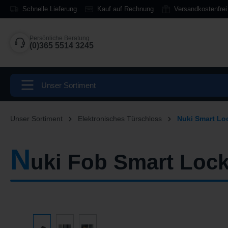
Schnelle Lieferung
Kauf auf Rechnung
Versandkostenfrei
springen
Zur Hauptnavigation springen
Persönliche Beratung
(0)365 5514 3245
Unser Sortiment
Unser Sortiment
Elektronisches Türschloss
Nuki Smart Lo
N
uki Fob Smart Loc
Bildergalerie überspringen