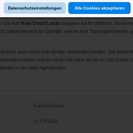
edienung
Datenschutzeinstellungen
Alle Cookies akzeptieren
n Sie Ihre
Nuki Smart Locks
bequem auf Knopfdruck. So könne
ch zudem bestens für Sportler, welche ihre Trainingseinheiten
und kann auch ohne Nuki Bridge verwendet werden. Die Berech
erwendet werden und ein Nuki Fob kann für bis zu 100 Smart Lo
liziert in der Nuki App löschen.
Funkschlüssel
1x CR1632