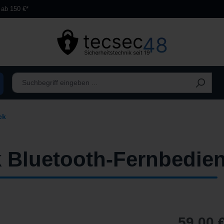
 ab 150 €*
ck
k Bluetooth-Fernbedie
59,00 