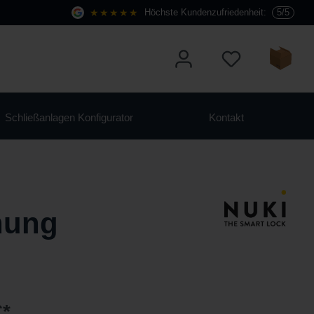
★★★★★
Höchste Kundenzufriedenheit:
5/5
Schließanlagen Konfigurator
Kontakt
nung
€*