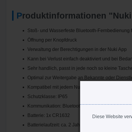
Produktinformationen "Nuk
Stoß- und Wasserfeste Bluetooth-Fernbedienung f
Öffnung per Knopfdruck
Verwaltung der Berechtigungen in der Nuki App
Kann bei Verlust einfach deaktiviert und bei Bedar
Sehr handlich, passt in jede noch so kleine Tasc
Optimal zur Weitergabe an Bekannte oder Dienstle
Kompatibel mit jedem Nuki Smart Lock und ohne 
Schutzklasse: IP65
Kommunikation: Bluetooth 5
Batterie: 1x CR1632
Diese Website verw
Batterielaufzeit: ca. 2 Jahre