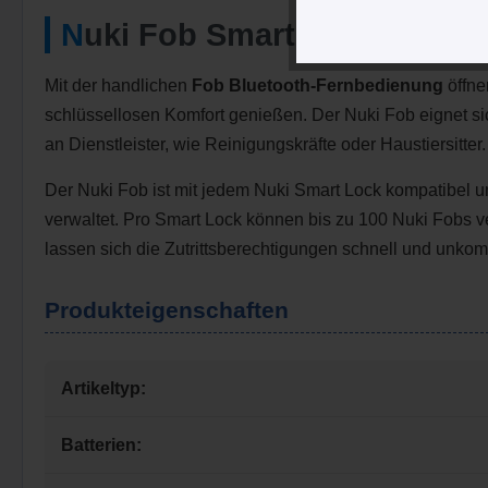
Nuki Fob Smart Lock Fernb
Mit der handlichen
Fob Bluetooth-Fernbedienung
öffne
schlüssellosen Komfort genießen. Der Nuki Fob eignet si
an Dienstleister, wie Reinigungskräfte oder Haustiersitter.
Der Nuki Fob ist mit jedem Nuki Smart Lock kompatibel 
verwaltet. Pro Smart Lock können bis zu 100 Nuki Fobs v
lassen sich die Zutrittsberechtigungen schnell und unkomp
Produkteigenschaften
Artikeltyp:
Batterien: