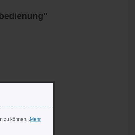
nbedienung"
n zu können...
Mehr