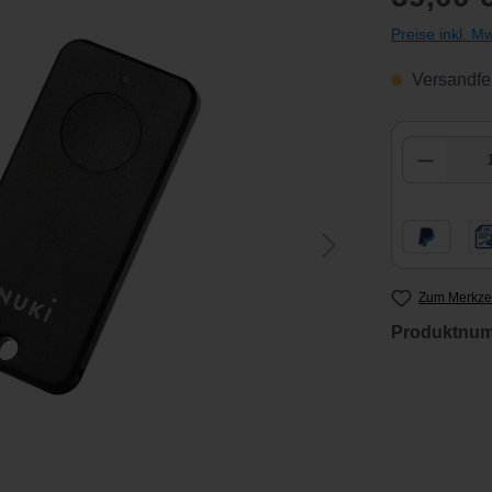
Preise inkl. M
Versandfer
Produkt
Zum Merkzet
Produktnu