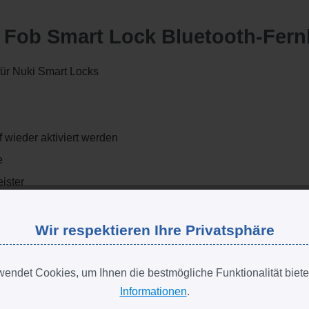
i Fob Smart Lock Bluetooth-Fer
ür Nuki Smart Locks
f wieder aktiviert werden
he
ister
Bridge nutzbar
Wir respektieren Ihre Privatsphäre
endet Cookies, um Ihnen die bestmögliche Funktionalität biete
Informationen
.