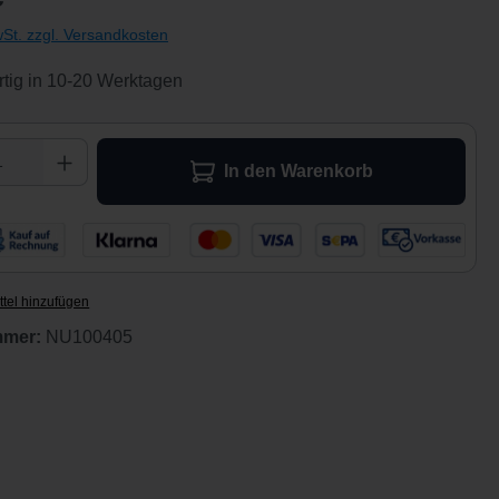
wSt. zzgl. Versandkosten
tig in 10-20 Werktagen
 Anzahl: Gib den gewünschten Wert ein ode
In den Warenkorb
tel hinzufügen
mmer:
NU100405