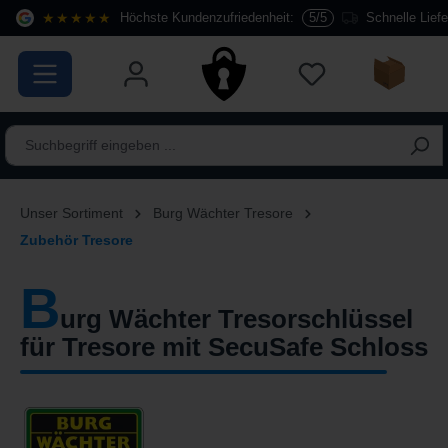
★★★★★
Höchste Kundenzufriedenheit:
5/5
Schnelle Lief
alt springen
Unser Sortiment
Burg Wächter Tresore
Zubehör Tresore
B
urg Wächter Tresorschlüssel
für Tresore mit SecuSafe Schloss