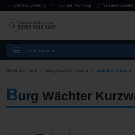
Schnelle Lieferung
Kauf auf Rechnung
Versandkostenfrei
springen
Zur Hauptnavigation springen
Persönliche Beratung
(0)365 5514 3245
Unser Sortiment
Unser Sortiment
Burg Wächter Tresore
Zubehör Tresore
B
urg Wächter Kurzw
Bildergalerie überspringen