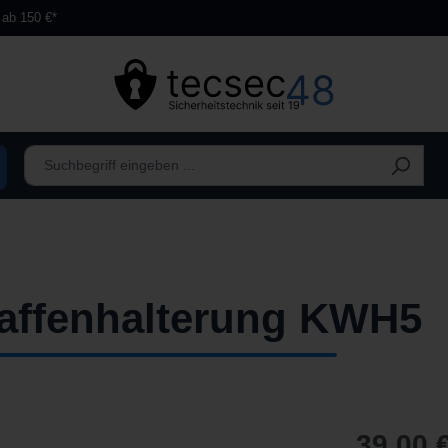
 ab 150 €*
affenhalterung KWH5
39,00 