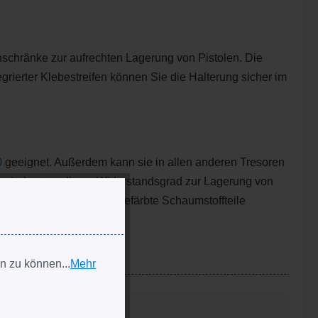
enschränke zur aufrechten Lagerung von Pistolen. Die
rierter Klebestreifen können Sie die Halterung sicher im
0
geeignet. Außerdem kann sie in allen anderen Tresoren
 mindestens dieser Widerstandsgrad zur Lagerung von
uste und schwarz durchgefärbte Schaumstoffteile
n zu können...
Mehr