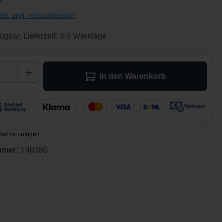
wSt. zzgl. Versandkosten
ügbar, Lieferzeit: 3-5 Werktage
 Anzahl: Gib den gewünschten Wert ein ode
In den Warenkorb
tel hinzufügen
mmer:
T40380