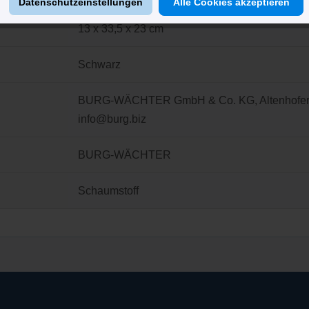
Datenschutzeinstellungen
Alle Cookies akzeptieren
13 x 33,5 x 23 cm
Schwarz
BURG-WÄCHTER GmbH & Co. KG, Altenhofer We
info@burg.biz
BURG-WÄCHTER
Schaumstoff