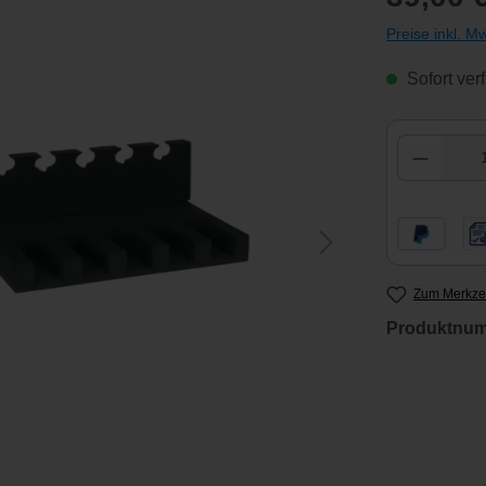
Preise inkl. M
Sofort verf
Produkt
Zum Merkzet
Produktnu