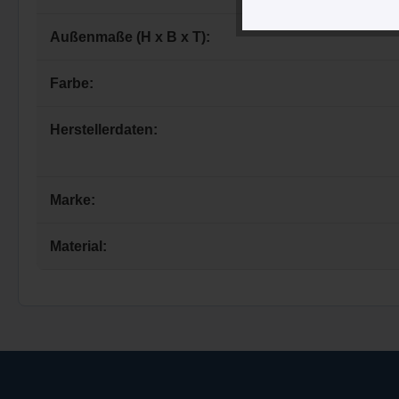
Außenmaße (H x B x T):
Farbe:
Herstellerdaten:
Marke:
Material: