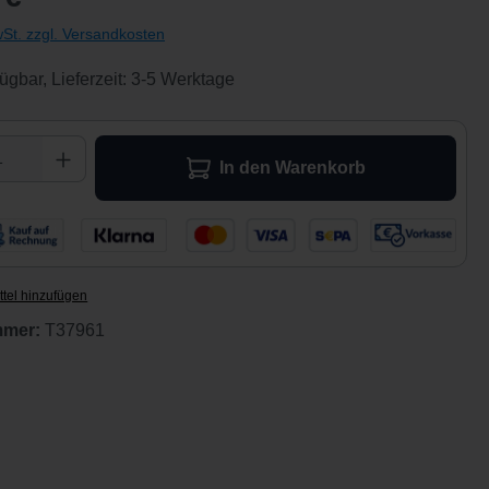
wSt. zzgl. Versandkosten
ügbar, Lieferzeit: 3-5 Werktage
 Anzahl: Gib den gewünschten Wert ein ode
In den Warenkorb
tel hinzufügen
mmer:
T37961