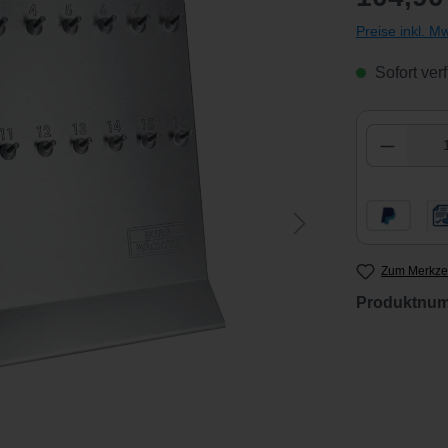
Preise inkl. M
Sofort verf
Produkt
Zum Merkzet
Produktnu