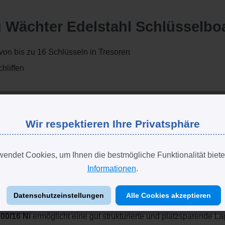
g Wächter Edelstahl Schlüsselbo
von bis zu 16 Schlüsseln in Tresoren
hliffen
ngen
Wir respektieren Ihre Privatsphäre
endet Cookies, um Ihnen die bestmögliche Funktionalität biete
Informationen
.
chlüsselboard zur Tresor-Lage
Datenschutzeinstellungen
Alle Cookies akzeptieren
00/16 Ni
ermöglicht eine gut strukturierte und platzsparende 