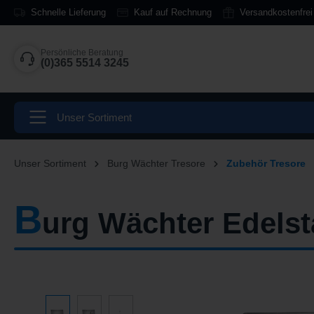
Schnelle Lieferung
Kauf auf Rechnung
Versandkostenfrei
springen
Zur Hauptnavigation springen
Persönliche Beratung
(0)365 5514 3245
Unser Sortiment
Unser Sortiment
Burg Wächter Tresore
Zubehör Tresore
B
urg Wächter Edelst
Bildergalerie überspringen