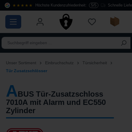
★★★★★
Höchste Kundenzufriedenheit:
5/5
Schnelle Lief
alt springen
Unser Sortiment
Einbruchschutz
Türsicherheit
Tür Zusatzschlösser
A
BUS Tür-Zusatzschloss
7010A mit Alarm und EC550
Zylinder