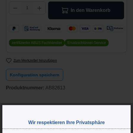
Produkt Anzahl: Gib den gewünschten Wert 
In den Warenkorb
zertifizierter ABUS Fachhändler
Ersatzschlüssel-Service
Zum Merkzettel hinzufügen
Konfiguration speichern
Produktnummer:
AB82613
Artikelbeschreibung
öffnen
Wir respektieren Ihre Privatsphäre