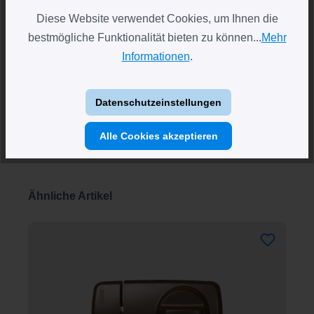
Diese Website verwendet Cookies, um Ihnen die
Downloads
öffnen
1
bestmögliche Funktionalität bieten zu können...
Mehr
Informationen
.
Bewertungen
Datenschutzeinstellungen
Alle Cookies akzeptieren
Produktgalerie überspringen
Ähnliche Artikel