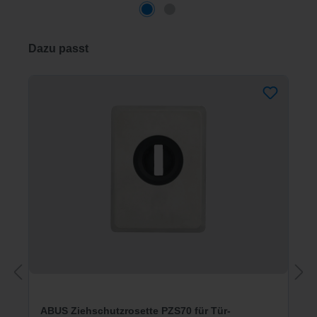
Produktgalerie überspringen
Dazu passt
ABUS Ziehschutzrosette PZS70 für Tür-