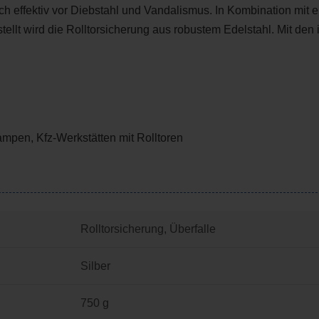
ch effektiv vor Diebstahl und Vandalismus. In Kombination mi
ellt wird die Rolltorsicherung aus robustem Edelstahl. Mit de
pen, Kfz-Werkstätten mit Rolltoren
Rolltorsicherung
, Überfalle
Silber
750 g