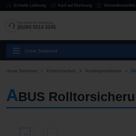
Schnelle Lieferung
Kauf auf Rechnung
Versandkostenfrei
springen
Zur Hauptnavigation springen
Persönliche Beratung
(0)365 5514 3245
Unser Sortiment
Unser Sortiment
Einbruchschutz
Vorhängeschlösser
Üb
A
BUS Rolltorsicher
Bildergalerie überspringen