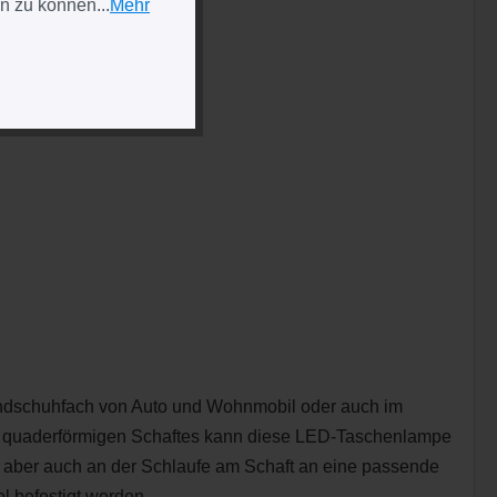
n zu können...
Mehr
Handschuhfach von Auto und Wohnmobil oder auch im
des quaderförmigen Schaftes kann diese LED-Taschenlampe
ie aber auch an der Schlaufe am Schaft an eine passende
l befestigt werden.