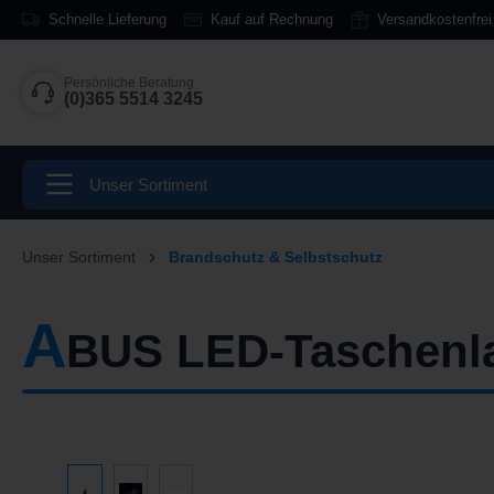
Schnelle Lieferung
Kauf auf Rechnung
Versandkostenfrei
springen
Zur Hauptnavigation springen
Persönliche Beratung
(0)365 5514 3245
Unser Sortiment
Unser Sortiment
Brandschutz & Selbstschutz
A
BUS LED-Taschenla
Bildergalerie überspringen