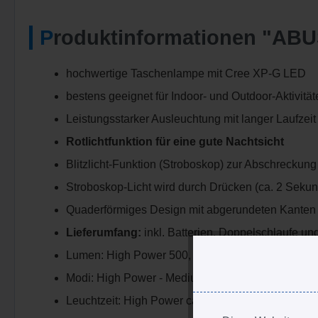
Produktinformationen "ABU
hochwertige Taschenlampe mit Cree XP-G LED
bestens geeignet für Indoor- und Outdoor-Aktivität
Leistungsstarker Ausleuchtung mit langer Laufzei
Rotlichtfunktion für eine gute Nachtsicht
Blitzlicht-Funktion (Stroboskop) zur Abschreckung
Stroboskop-Licht wird durch Drücken (ca. 2 Sekund
Quaderförmiges Design mit abgerundeten Kanten
Lieferumfang:
inkl. Batterien, Doppelschlaufe u
Lumen: High Power 500, Low Power 250
Modi: High Power - Medium Power - Red Light - Of
Leuchtzeit: High Power ca. 3 Stunden, Low Power