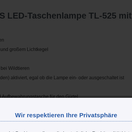
S LED-Taschenlampe TL-525 mit 
en
t und großem Lichtkegel
 bei Wildtieren
en) aktiviert, egal ob die Lampe ein- oder ausgeschaltet ist
nd Aufbewahrungstasche für den Gürtel
Wir respektieren Ihre Privatsphäre
f - Stroboskop
 ca. 5,5 Stunden