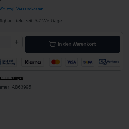
wSt. zzgl. Versandkosten
ügbar, Lieferzeit: 5-7 Werktage
 Anzahl: Gib den gewünschten Wert ein ode
In den Warenkorb
tel hinzufügen
mmer:
AB63995