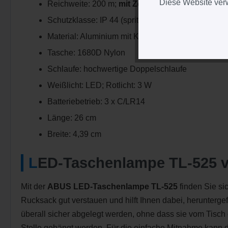
Diese Website verw
Reichweite: 200 m;
mit Zoom-Funktion
(Veränder
Schutzklasse: IP 44 (spritzwassergeschützt)
Material: Aluminium mit Kunststoff Handgriff
Tasche: 1680D Nylon
Schlaufe: hochwertige Doppelschlaufe
Weißlicht: LED; Rotlicht: 3 W
Batteriebetrieb: 3 x C/LR14
Länge: 26 cm
Breite: 4,39 cm
LED-Taschenlampe TL-525
Mit der
ABUS LED-Taschenlampe TL-525
finden Sie si
Rucksack gut verstauen und hilft Ihnen dabei, herunter
überall sicher abgelegt werden, ohne dass sie vom Tisch
Stelle gehängt werden. Für die einfache Mitnahme kann d