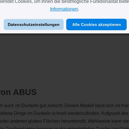
endet Cookies, um Ihnen die bestmögliche Funktionalität biete
ung des Lichtkegels)
Informationen
.
Datenschutzeinstellungen
Alle Cookies akzeptieren
 von ABUS
ch auch im Dunkeln gut zurecht. Dieses Modell lässt sich im 
gefallene Dinge im Dunkeln schnell wiederzufinden. Aufgrund 
 oder anderen glatten Flächen herunterrollt. Wahlweise kann s
ie Taschenlampe bequem in der mitgelieferten Tasche am Gürte