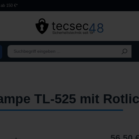
 ab 150 €*
mpe TL-525 mit Rotlic
56,50 