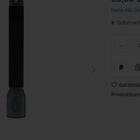
Preise inkl. M
Sofort verf
Produkt
Zum Merkzet
Produktnu