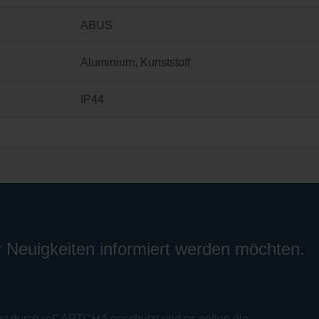
ABUS
Aluminium
, Kunststoff
IP44
r Neuigkeiten informiert werden möchten.
ist durch reCAPTCHA geschützt und es gelten die