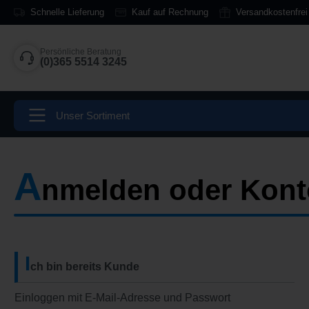
Schnelle Lieferung
Kauf auf Rechnung
Versandkostenfrei
springen
Zur Hauptnavigation springen
Persönliche Beratung
(0)365 5514 3245
Unser Sortiment
A
nmelden oder Konto
I
ch bin bereits Kunde
Einloggen mit E-Mail-Adresse und Passwort