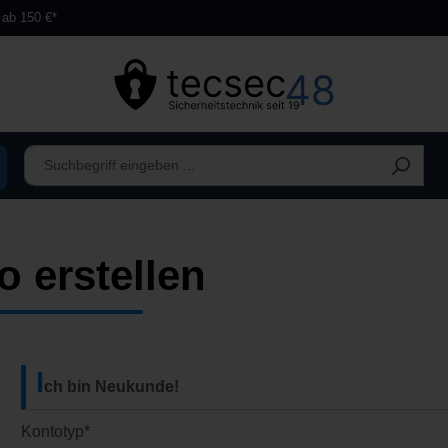
 ab 150 €*
 erstellen
I
ch bin Neukunde!
Persönliche Informationen
Kontotyp*