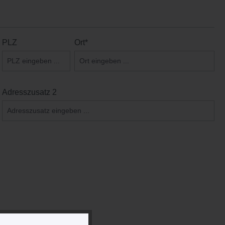
PLZ
Ort*
Adresszusatz 2