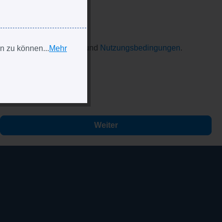
die
Datenschutzrichtlinie
und
Nutzungsbedingungen
.
n zu können...
Mehr
n. *
Weiter