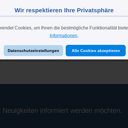
Lieferadresse weicht von Rechnungsadresse ab.
Wir respektieren Ihre Privatsphäre
Diese Seite ist durch reCAPTCHA geschützt und es gelten 
endet Cookies, um Ihnen die bestmögliche Funktionalität biete
Informationen
.
Datenschutz
Ich habe die
Datenschutzbestimmungen
zur Kenntnis genomme
Datenschutzeinstellungen
Alle Cookies akzeptieren
Die mit einem Stern (*) markierten Felder sind Pflichtfelder.
r Neuigkeiten informiert werden möchten.